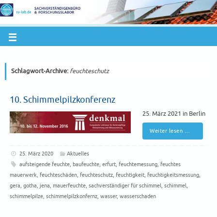
Schlagwort-Archive:
feuchteschutz
10. Schimmelpilzkonferenz
25. März 2021 in Berlin
Weiter lesen …
25. März 2020
Aktuelles
aufsteigende feuchte
,
baufeuchte
,
erfurt
,
feuchtemessung
,
feuchtes
mauerwerk
,
feuchteschäden
,
feuchteschutz
,
feuchtigkeit
,
feuchtigkeitsmessung
,
gera
,
gotha
,
jena
,
mauerfeuchte
,
sachverständiger für schimmel
,
schimmel
,
schimmelpilze
,
schimmelpilzkonfernz
,
wasser
,
wasserschaden