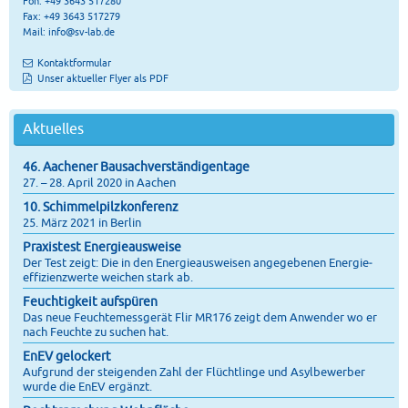
Fon: +49 3643 517280
Fax: +49 3643 517279
Mail:
info@sv-lab.de
Kontaktformular
Unser aktueller Flyer als PDF
Aktuelles
46. Aachener Bausachverständigentage
27. – 28. April 2020 in Aachen
10. Schimmelpilzkonferenz
25. März 2021 in Berlin
Praxistest Energieausweise
Der Test zeigt: Die in den Energie­ausweisen angegebenen Energie­
effizienz­werte weichen stark ab.
Feuchtigkeit aufspüren
Das neue Feuchtemessgerät Flir MR176 zeigt dem Anwender wo er
nach Feuchte zu suchen hat.
EnEV gelockert
Aufgrund der steigenden Zahl der Flüchtlinge und Asylbewerber
wurde die EnEV ergänzt.