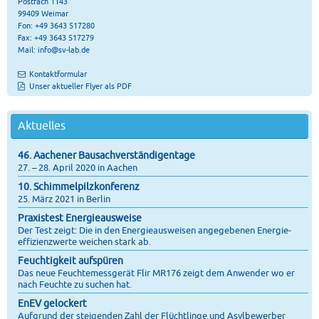
Postfach 1143
99409 Weimar
Fon: +49 3643 517280
Fax: +49 3643 517279
Mail:
info@sv-lab.de
Kontaktformular
Unser aktueller Flyer als PDF
Aktuelles
46. Aachener Bausachverständigentage
27. – 28. April 2020 in Aachen
10. Schimmelpilzkonferenz
25. März 2021 in Berlin
Praxistest Energieausweise
Der Test zeigt: Die in den Energie­ausweisen angegebenen Energie­
effizienz­werte weichen stark ab.
Feuchtigkeit aufspüren
Das neue Feuchtemessgerät Flir MR176 zeigt dem Anwender wo er
nach Feuchte zu suchen hat.
EnEV gelockert
Aufgrund der steigenden Zahl der Flüchtlinge und Asylbewerber