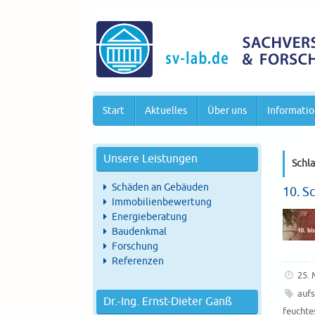
Start
Aktuelles
Über uns
Informatio
Unsere Leistungen
Schl
Schäden an Gebäuden
10. S
Immobilienbewertung
Energieberatung
Baudenkmal
Forschung
Referenzen
25. 
aufs
Dr.-Ing. Ernst-Dieter Ganß
feuchte