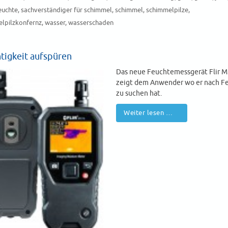
euchte
,
sachverständiger für schimmel
,
schimmel
,
schimmelpilze
,
lpilzkonfernz
,
wasser
,
wasserschaden
tigkeit aufspüren
Das neue Feuchtemessgerät Flir 
zeigt dem Anwender wo er nach F
zu suchen hat.
Weiter lesen …