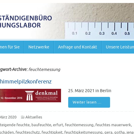
nen für Sie
Netzwerke
Anfrage und Kontakt
Unsere Leistu
agwort-Archive:
feuchtemessung
chimmelpilzkonferenz
25. März 2021 in Berlin
Weiter lesen …
März 2020
Aktuelles
teigende feuchte
,
baufeuchte
,
erfurt
,
feuchtemessung
,
feuchtes mauerwerk
,
schäden
,
feuchteschutz
,
feuchtigkeit
,
feuchtigkeitsmessung
,
gera
,
gotha
,
jena