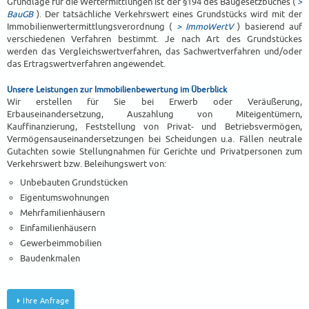
Grundlage für die Wertermittlungen ist der §194 des Baugesetzbuches (
>
BauGB
). Der tatsächliche Verkehrswert eines Grundstücks wird mit der
Immobilienwertermittlungsverordnung (
> ImmoWertV
) basierend auf
verschiedenen Verfahren bestimmt. Je nach Art des Grundstückes
werden das Vergleichswertverfahren, das Sachwertverfahren und/oder
das Ertragswertverfahren angewendet.
Unsere Leistungen zur Immobilienbewertung im Überblick
Wir erstellen für Sie bei Erwerb oder Veräußerung,
Erbauseinandersetzung, Auszahlung von Miteigentümern,
Kauffinanzierung, Feststellung von Privat- und Betriebsvermögen,
Vermögensauseinandersetzungen bei Scheidungen u.a. Fällen neutrale
Gutachten sowie Stellungnahmen für Gerichte und Privatpersonen zum
Verkehrswert bzw. Beleihungswert von:
Unbebauten Grundstücken
Eigentumswohnungen
Mehrfamilienhäusern
Einfamilienhäusern
Gewerbeimmobilien
Baudenkmalen
Ihre Anfrage