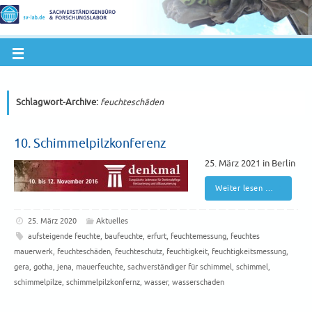
Schlagwort-Archive:
feuchteschäden
10. Schimmelpilzkonferenz
25. März 2021 in Berlin
Weiter lesen …
25. März 2020
Aktuelles
aufsteigende feuchte
,
baufeuchte
,
erfurt
,
feuchtemessung
,
feuchtes
mauerwerk
,
feuchteschäden
,
feuchteschutz
,
feuchtigkeit
,
feuchtigkeitsmessung
,
gera
,
gotha
,
jena
,
mauerfeuchte
,
sachverständiger für schimmel
,
schimmel
,
schimmelpilze
,
schimmelpilzkonfernz
,
wasser
,
wasserschaden