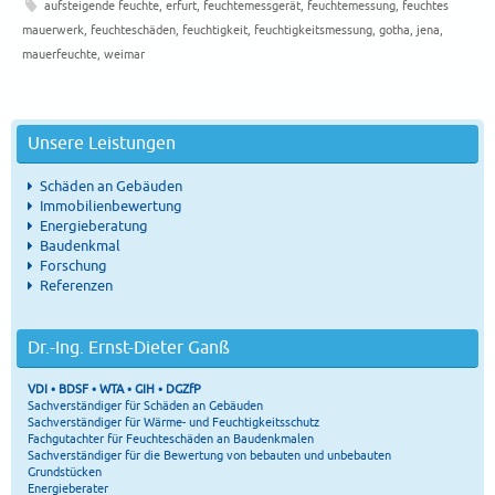
aufsteigende feuchte
,
erfurt
,
feuchtemessgerät
,
feuchtemessung
,
feuchtes
mauerwerk
,
feuchteschäden
,
feuchtigkeit
,
feuchtigkeitsmessung
,
gotha
,
jena
,
mauerfeuchte
,
weimar
Unsere Leistungen
Schäden an Gebäuden
Immobilienbewertung
Energieberatung
Baudenkmal
Forschung
Referenzen
Dr.-Ing. Ernst-Dieter Ganß
VDI • BDSF • WTA • GIH • DGZfP
Sachverständiger für Schäden an Gebäuden
Sachverständiger für Wärme- und Feuchtigkeitsschutz
Fachgutachter für Feuchteschäden an Baudenkmalen
Sachverständiger für die Bewertung von bebauten und unbebauten
Grundstücken
Energieberater