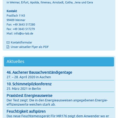
in Weimar, Erfurt, Apolda, Ilmenau, Arnstadt, Gotha, Jena und Gera
Kontakt
Postfach 1143
99409 Weimar
Fon: +49 3643 517280
Fax: +49 3643 517279
Mail:
info@sv-lab.de
Kontaktformular
Unser aktueller Flyer als PDF
Aktuelles
46. Aachener Bausachverständigentage
27. – 28. April 2020 in Aachen
10. Schimmelpilzkonferenz
25. März 2021 in Berlin
Praxistest Energieausweise
Der Test zeigt: Die in den Energie­ausweisen angegebenen Energie­
effizienz­werte weichen stark ab.
Feuchtigkeit aufspüren
Das neue Feuchtemessgerät Flir MR176 zeigt dem Anwender wo er