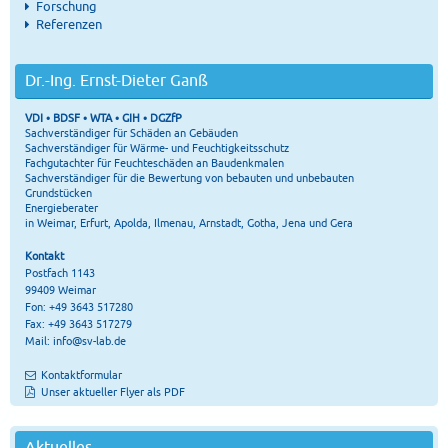
Forschung
Referenzen
Dr.-Ing. Ernst-Dieter Ganß
VDI • BDSF • WTA • GIH • DGZfP
Sachverständiger für Schäden an Gebäuden
Sachverständiger für Wärme- und Feuchtigkeitsschutz
Fachgutachter für Feuchteschäden an Baudenkmalen
Sachverständiger für die Bewertung von bebauten und unbebauten
Grundstücken
Energieberater
in Weimar, Erfurt, Apolda, Ilmenau, Arnstadt, Gotha, Jena und Gera
Kontakt
Postfach 1143
99409 Weimar
Fon: +49 3643 517280
Fax: +49 3643 517279
Mail:
info@sv-lab.de
Kontaktformular
Unser aktueller Flyer als PDF
Aktuelles