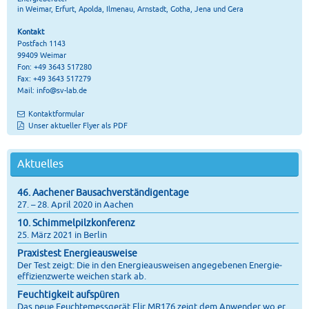
in Weimar, Erfurt, Apolda, Ilmenau, Arnstadt, Gotha, Jena und Gera
Kontakt
Postfach 1143
99409 Weimar
Fon: +49 3643 517280
Fax: +49 3643 517279
Mail:
info@sv-lab.de
Kontaktformular
Unser aktueller Flyer als PDF
Aktuelles
46. Aachener Bausachverständigentage
27. – 28. April 2020 in Aachen
10. Schimmelpilzkonferenz
25. März 2021 in Berlin
Praxistest Energieausweise
Der Test zeigt: Die in den Energie­ausweisen angegebenen Energie­
effizienz­werte weichen stark ab.
Feuchtigkeit aufspüren
Das neue Feuchtemessgerät Flir MR176 zeigt dem Anwender wo er